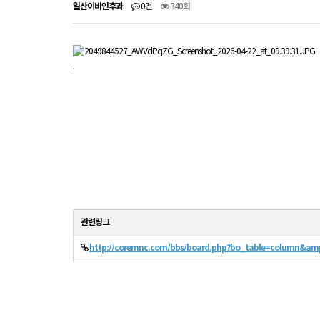
일산이비인후과
0건
340회
.
관련링크
http://coremnc.com/bbs/board.php?bo_table=column&am