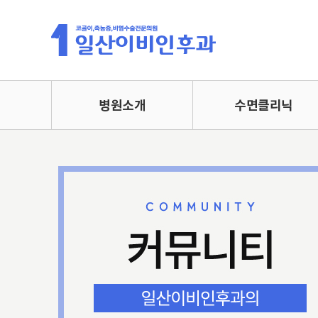
병원소개
수면클리닉