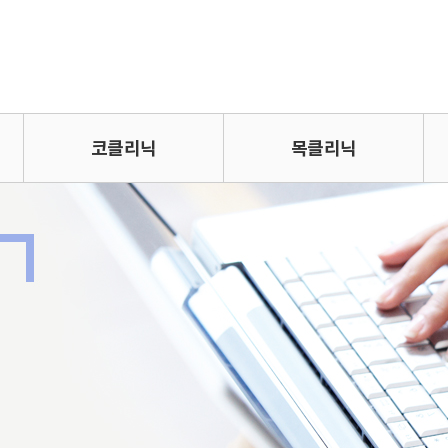
코클리닉
목클리닉