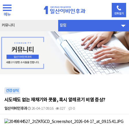
메뉴
커뮤니티
칼럼
건강상식
시도때도 없는 재채기와 콧물, 혹시 알레르기 비염 증상?
일산이비인후과
26-04-17 09:16
327
0
본문
.