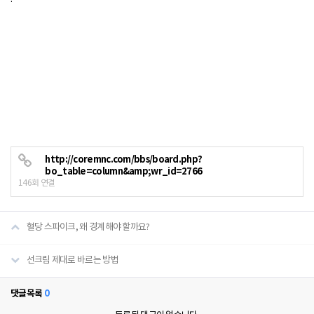
http://coremnc.com/bbs/board.php?
bo_table=column&amp;wr_id=2766
146회 연결
혈당 스파이크, 왜 경계해야 할까요?
선크림 제대로 바르는 방법
수면다원검사실은 24시간 운영
댓글목록
0