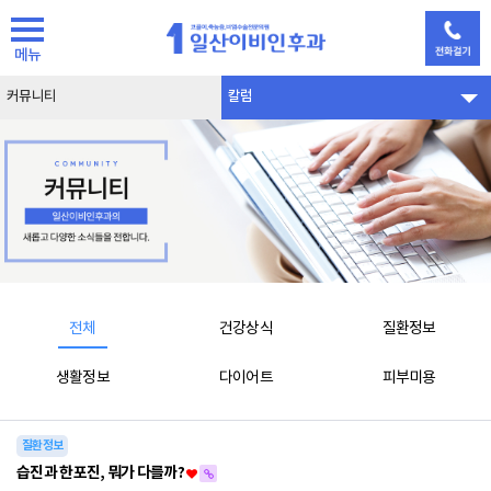
메뉴
커뮤니티
칼럼
전체
건강상식
질환정보
생활정보
다이어트
피부미용
질환정보
습진과 한포진, 뭐가 다를까?