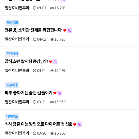
일산이비인후과
04-03
16,203
질환정보
크론병, 소화관 전체를 위협합니다.
일산이비인후과
04-02
15,775
건강상식
갑작스런 팔저림 증상, 왜?
일산이비인후과
04-01
15,497
피부미용
피부 좋아지는 습관 길들이기
일산이비인후과
03-31
15,059
다이어트
식사량 줄이는 방법으로 다이어트 청신호
일산이비인후과
03-30
16,766