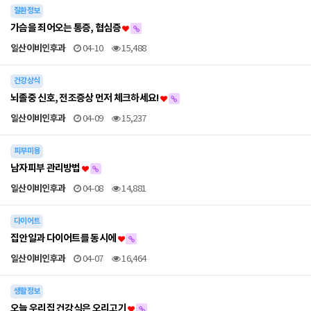
질환정보
가슴을 죄어오는 통증, 협심증
일산이비인후과
04-10
15,488
건강상식
뇌졸중 신호, 전조증상 먼저 체크하세요!
일산이비인후과
04-09
15,237
피부미용
남자피부 관리방법
일산이비인후과
04-08
14,881
다이어트
집안일과 다이어트를 동시에
일산이비인후과
04-07
16,464
생활정보
오늘 우리집 건강식은 오리고기