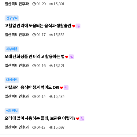
일산이비인후과
04-20
15,801
건강상식
고혈압 관리에 도움되는 음식과 생활습관
일산이비인후과
04-17
15,553
피부미용
오래된 화장품 안 버리고 활용하는 법
일산이비인후과
04-16
13,521
다이어트
저칼로리 음식만 챙겨 먹어도 OK!
일산이비인후과
04-14
15,434
생활정보
요리에 많이 사용하는 들께, 보관은 어떻게?
일산이비인후과
04-13
15,697