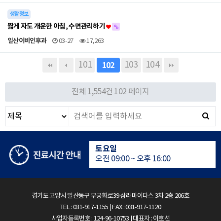
생활정보
짧게 자도 개운한 아침, 수면관리하기
일산이비인후과
03-27
17,263
101
103
104
102
수면다원검사실은 24시간 운영
전체 1,554건
102 페이지
평일
오전 09:00 ~ 오후 18:00
토요일
오전 09:00 ~ 오후 16:00
점심시간
오후 13:00 ~ 오후 14:00
경기도 고양시 일산동구 무궁화로39 삼라마이다스 3차 2층 206호
TEL : 031-917-1155 | FAX : 031-917-1120
수면다원검사실은 24시간 운영
사업자등록번호 : 124-96-10753 | 대표자 : 이호선