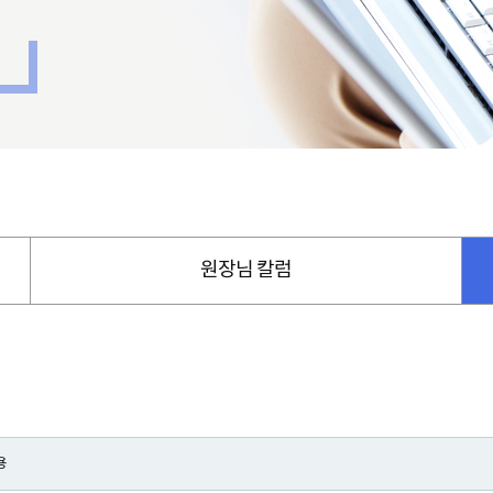
원장님 칼럼
용