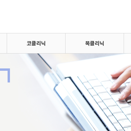
코클리닉
목클리닉