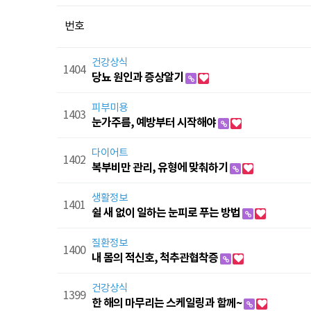
번호
건강상식
1404
당뇨 원인과 증상알기
피부미용
1403
눈가주름, 예방부터 시작해야
다이어트
1402
복부비만 관리, 유형에 맞춰하기
생활정보
1401
쉴 새 없이 일하는 눈피로 푸는 방법
질환정보
1400
내 몸의 적신호, 척추관협착증
건강상식
1399
한 해의 마무리는 스케일링과 함께~