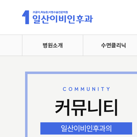
병원소개
수면클리닉