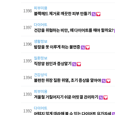
피부미용
1398
블랙헤드 제거로 깨끗한 피부 만들기
다이어트
1397
건강을 위협하는 비만, 왜 다이어트를 해야 할까요?
생활정보
1396
밤잠을 못 이루게 하는 불면증
질환정보
1395
직장암 원인과 증상알기
건강상식
1394
불편한 위장 질환 위염, 초기 증상을 알아야
피부미용
1393
겨울철 거칠어지기 쉬운 머릿결 관리하기
다이어트
1392
어렵지 않게 따라해 볼 수 있는 다이어트 요가자세