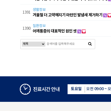
생활정보
1391
겨울철 더 고약해지기 마련인 발냄새 제거하기
질환정보
1390
어깨통증의 대표적인 원인 셋
이전
다음
맨끝
평일
토요일
오전 09:00 ~ 오후 18:00
오전 09:00 ~ 오