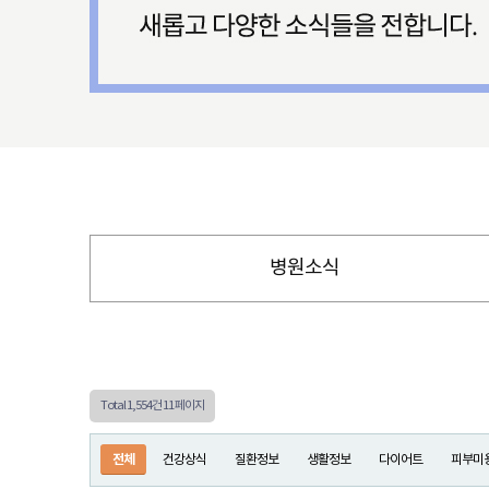
병원소식
Total 1,554건
11 페이지
전체
건강상식
질환정보
생활정보
다이어트
피부미