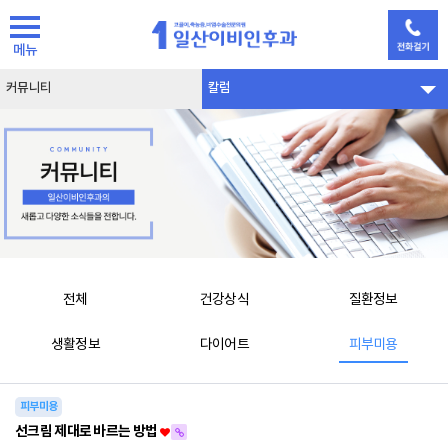
메뉴
커뮤니티
칼럼
전체
건강상식
질환정보
생활정보
다이어트
피부미용
피부미용
선크림 제대로 바르는 방법