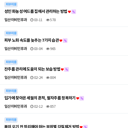
피부미용
성인 화농성 여드름 집에서 관리하는 방법
일산이비인후과
03-11
578
피부미용
피부 노화 속도를 늦추는 7가지 습관
일산이비인후과
03-04
965
피부미용
잔주름 관리에 도움이 되는 보습 방법
일산이비인후과
02-24
804
피부미용
입가에 찾아온 세월의 흔적, 팔자주름 정복하기
일산이비인후과
02-12
857
피부미용
봄이 오기 전 정리해야 하는 부위별 각질제거 방법