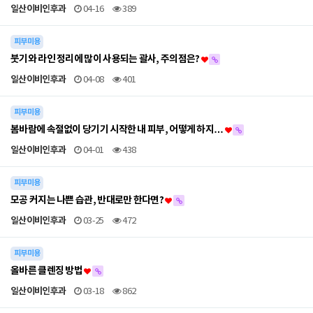
일산이비인후과
04-16
389
피부미용
붓기와 라인 정리에 많이 사용되는 괄사, 주의점은?
일산이비인후과
04-08
401
피부미용
봄바람에 속절없이 당기기 시작한 내 피부, 어떻게 하지…
일산이비인후과
04-01
438
피부미용
모공 커지는 나쁜 습관, 반대로만 한다면?
일산이비인후과
03-25
472
피부미용
올바른 클렌징 방법
일산이비인후과
03-18
862