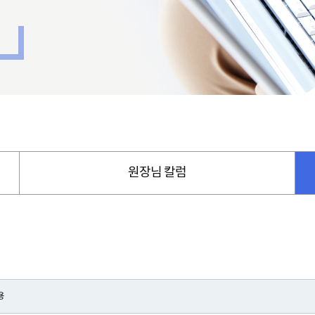
원장님 칼럼
용