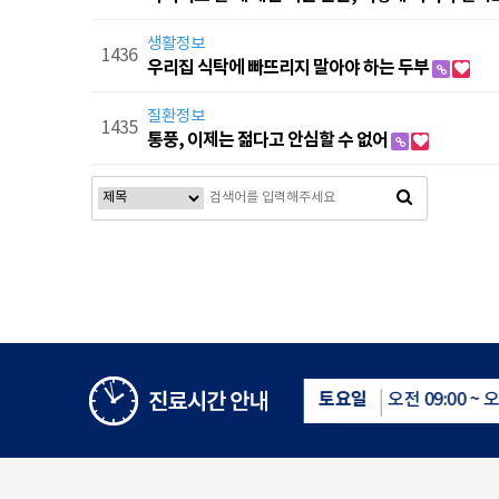
생활정보
1436
우리집 식탁에 빠뜨리지 말아야 하는 두부
질환정보
1435
통풍, 이제는 젊다고 안심할 수 없어
음
다음
맨끝
평일
토요일
오전 09:00 ~ 오후 18:00
오전 09:00 ~ 오