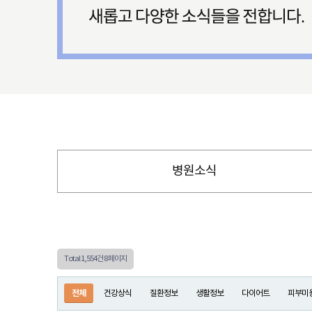
병원소식
Total 1,554건
8 페이지
전체
건강상식
질환정보
생활정보
다이어트
피부미