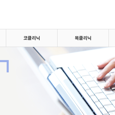
코클리닉
목클리닉