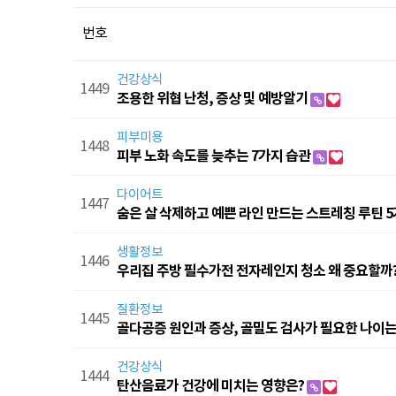
번호
건강상식
1449
조용한 위협 난청, 증상 및 예방알기
피부미용
1448
피부 노화 속도를 늦추는 7가지 습관
다이어트
1447
숨은 살 삭제하고 예쁜 라인 만드는 스트레칭 루틴 
생활정보
1446
우리집 주방 필수가전 전자레인지 청소 왜 중요할까
질환정보
1445
골다공증 원인과 증상, 골밀도 검사가 필요한 나이는
건강상식
1444
탄산음료가 건강에 미치는 영향은?