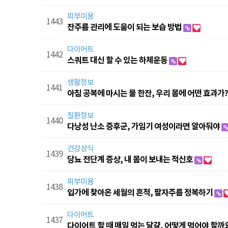
피부미용
1443
잔주름 관리에 도움이 되는 보습 방법
다이어트
1442
스쿼트 대신 할 수 있는 하체운동
생활정보
1441
아침 공복에 마시는 물 한잔, 우리 몸에 어떤 효과가
질환정보
1440
다낭성 난소 증후군, 가임기 여성이라면 알아둬야
건강상식
1439
당뇨 전단계 증상, 내 몸이 보내는 적신호
피부미용
1438
입가에 찾아온 세월의 흔적, 팔자주름 정복하기
다이어트
1437
다이어트 할 때 매일 먹는 달걀, 어떻게 먹어야 할까